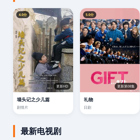
4.0分
5.0分
更新HD
更新第08集
墙头记之少儿篇
礼物
剧情片
日剧
最新电视剧