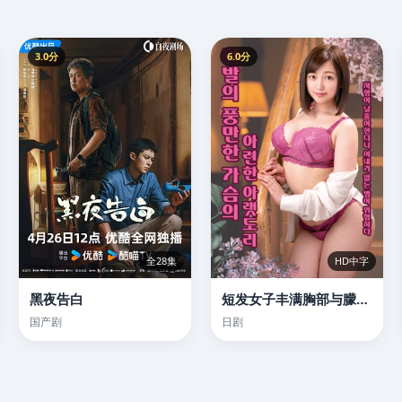
3.0分
6.0分
全28集
HD中字
黑夜告白
短发女子丰满胸部与朦胧的下体
国产剧
日剧