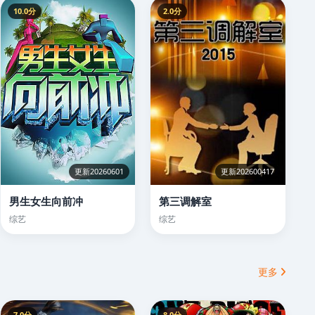
10.0分
2.0分
更新20260601
更新202600417
男生女生向前冲
第三调解室
综艺
综艺
更多
7.0分
8.0分