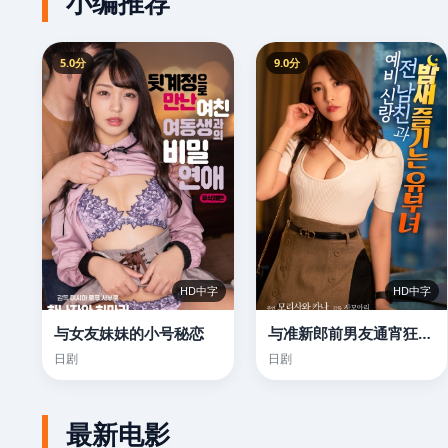
小编推荐
5.0分
9.0分
HD中字
HD中字
与女友妹妹的小号秘恋
与准新郎前男友通宵狂欢的人妻
日剧
日剧
最新电影