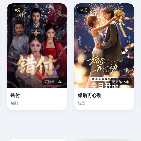
5.0分
6.0分
更新第16集
更新第15集
错付
婚后再心动
短剧
短剧