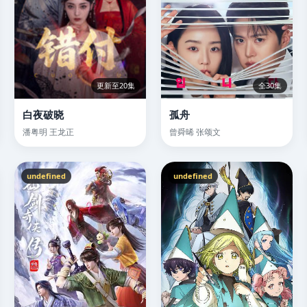
更新至20集
全30集
白夜破晓
孤舟
潘粤明 王龙正
曾舜晞 张颂文
undefined
undefined