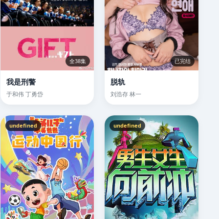
全38集
已完结
我是刑警
脱轨
于和伟 丁勇岱
刘浩存 林一
undefined
undefined