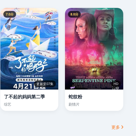
7.0分
8.0分
更新至07集
HD
了不起的妈妈第二季
蛇纹粉
综艺
剧情片
更多