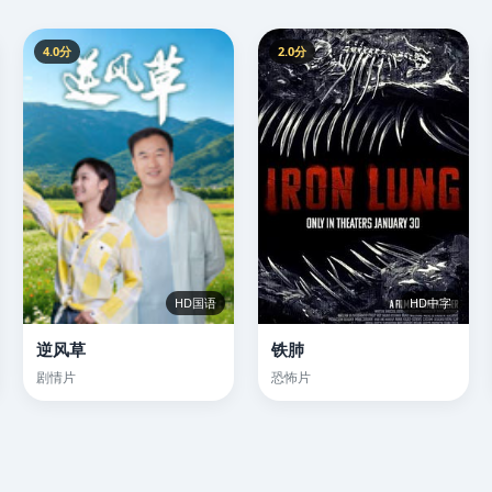
4.0分
2.0分
HD国语
HD中字
逆风草
铁肺
剧情片
恐怖片