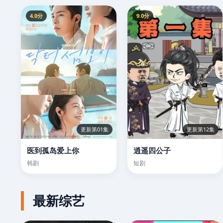
4.0分
9.0分
更新第01集
更新第12集
医到孤岛爱上你
逍遥四公子
韩剧
短剧
最新综艺