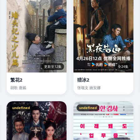
更新至12集
全24集
繁花2
猎冰2
胡歌 唐嫣
张颂文 姚安娜
undefined
undefined