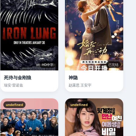
HD中字
已完结
死侍与金刚狼
神隐
瑞安·雷诺兹
赵露思 王安宇
undefined
undefined