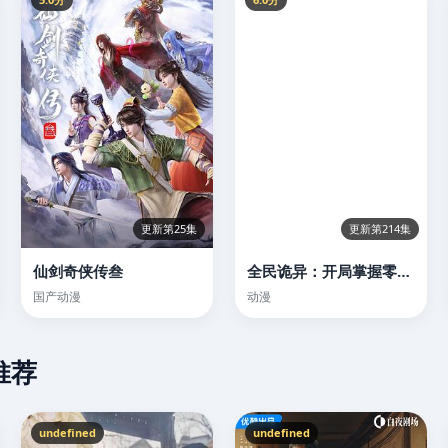
更新第25集
更新第214集
仙剑奇侠传叁
全民诡异：开局掌握零元购·动态漫画
国产动漫
动漫
推荐
undefined
undefined