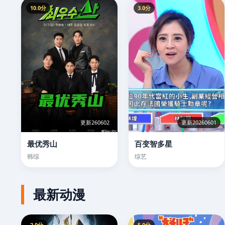
10.0分
3.0分
更新260602
更新20260601
最优秀山
百变智多星
韩综
综艺
最新动漫
2.0分
5.0分