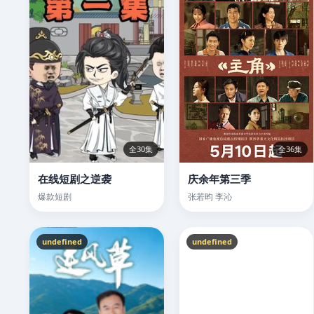
全30集
全36集
在线短剧之逆袭
庆余年第三季
爆款短剧
张若昀 李沁
undefined
undefined