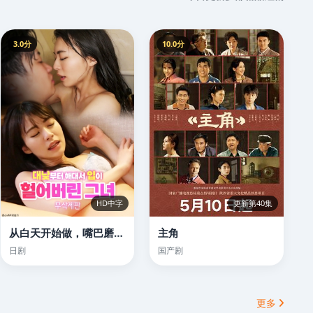
3.0分
10.0分
HD中字
更新第40集
从白天开始做，嘴巴磨破了的女人
主角
日剧
国产剧
更多