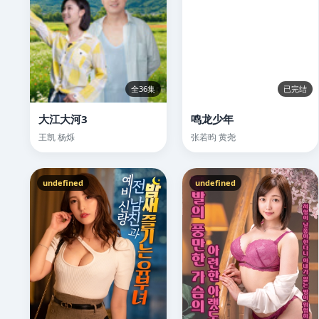
全36集
已完结
大江大河3
鸣龙少年
王凯 杨烁
张若昀 黄尧
undefined
undefined